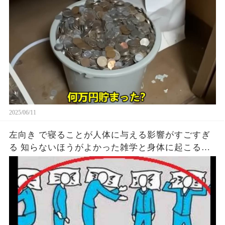
2025/06/11
左向き で寝ることが人体に与える影響がすごすぎ
る 知らないほうがよかった雑学と身体に起こる現
象がヤバい… 驚くべき 大人の 面白いけど知ると後
悔