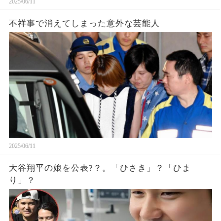
2025/06/11
不祥事で消えてしまった意外な芸能人
2025/06/11
大谷翔平の娘を公表?？。「ひさき」？「ひま
り」？