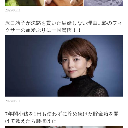
2025/06/11
沢口靖子が沈黙を貫いた結婚しない理由...影のフィ
クサーの寵愛ぶりに一同驚愕！！
2025/06/11
7年間小銭を1円も使わずに貯め続けた貯金箱を開
けて数えたら腰抜けた