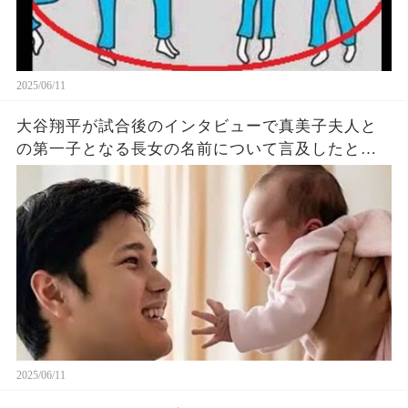
2025/06/11
大谷翔平が試合後のインタビューで真美子夫人と
の第一子となる長女の名前について言及したと話
題に！山本由伸や佐々木朗希は知ってそう！
2025/06/11