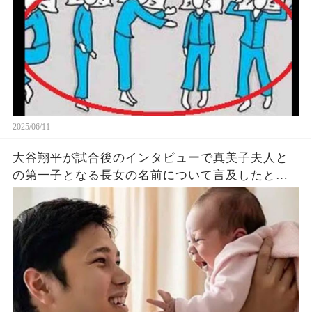
2025/06/11
大谷翔平が試合後のインタビューで真美子夫人と
の第一子となる長女の名前について言及したと話
題に！山本由伸や佐々木朗希は知ってそう！