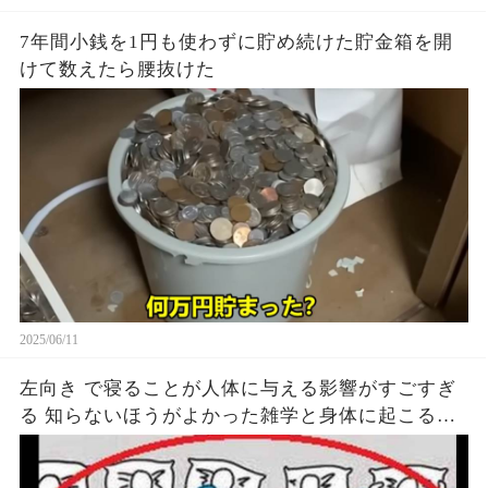
7年間小銭を1円も使わずに貯め続けた貯金箱を開
けて数えたら腰抜けた
2025/06/11
左向き で寝ることが人体に与える影響がすごすぎ
る 知らないほうがよかった雑学と身体に起こる現
象がヤバい… 驚くべき 大人の 面白いけど知ると後
悔