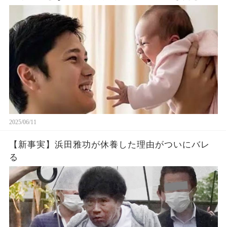
題に！山本由伸や佐々木朗希は知ってそう！
2025/06/11
【新事実】浜田雅功が休養した理由がついにバレ
る