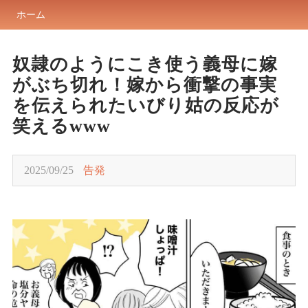
ホーム
奴隷のようにこき使う義母に嫁
がぶち切れ！嫁から衝撃の事実
を伝えられたいびり姑の反応が
笑えるwww
2025/09/25
告発