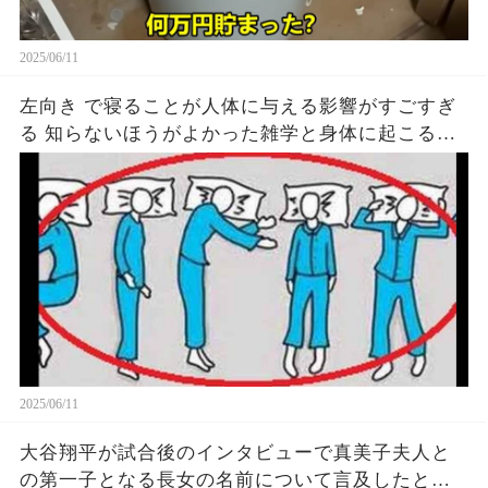
2025/06/11
左向き で寝ることが人体に与える影響がすごすぎ
る 知らないほうがよかった雑学と身体に起こる現
象がヤバい… 驚くべき 大人の 面白いけど知ると後
悔
2025/06/11
大谷翔平が試合後のインタビューで真美子夫人と
の第一子となる長女の名前について言及したと話