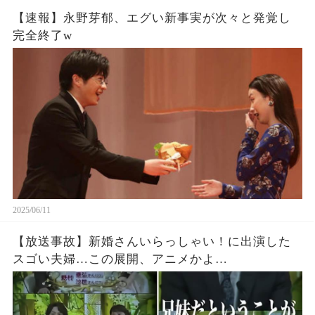
【速報】永野芽郁、エグい新事実が次々と発覚し
完全終了w
2025/06/11
【放送事故】新婚さんいらっしゃい！に出演した
スゴい夫婦…この展開、アニメかよ…