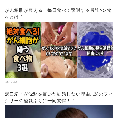
がん細胞が震える！毎日食べて撃退する最強の3食
材とは？！
2025/06/11
沢口靖子が沈黙を貫いた結婚しない理由...影のフィ
クサーの寵愛ぶりに一同驚愕！！