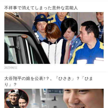
不祥事で消えてしまった意外な芸能人
2025/06/11
大谷翔平の娘を公表?？。「ひさき」？「ひま
り」？