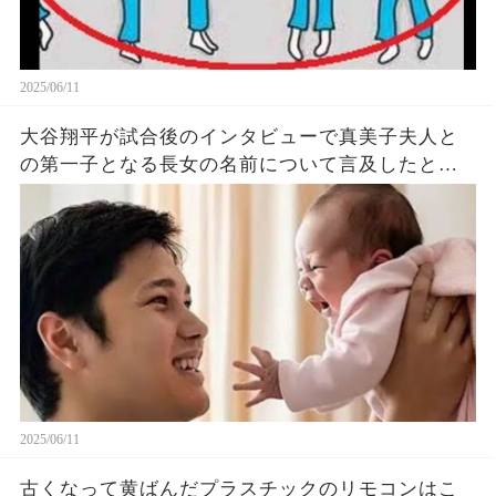
2025/06/11
大谷翔平が試合後のインタビューで真美子夫人と
の第一子となる長女の名前について言及したと話
題に！山本由伸や佐々木朗希は知ってそう！
2025/06/11
古くなって黄ばんだプラスチックのリモコンはこ