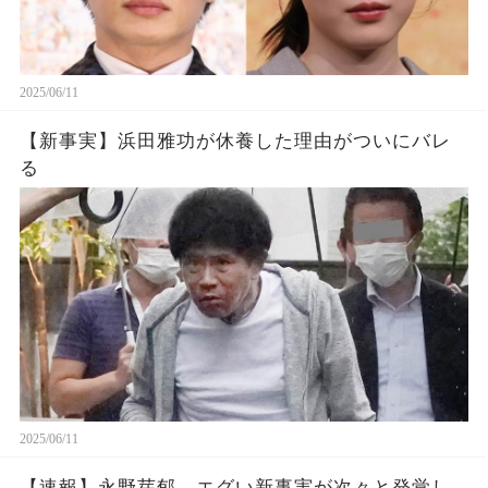
2025/06/11
【新事実】浜田雅功が休養した理由がついにバレ
る
2025/06/11
【速報】永野芽郁、エグい新事実が次々と発覚し