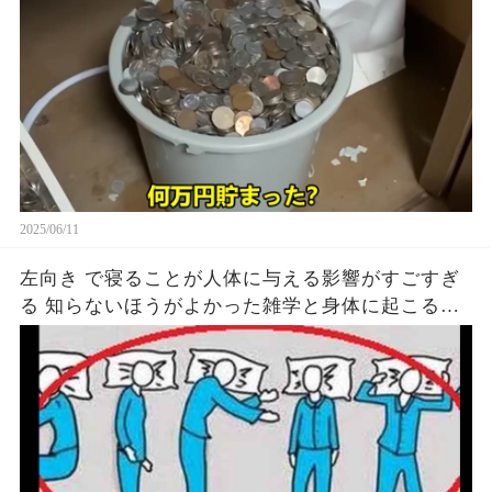
2025/06/11
左向き で寝ることが人体に与える影響がすごすぎ
る 知らないほうがよかった雑学と身体に起こる現
象がヤバい… 驚くべき 大人の 面白いけど知ると後
悔