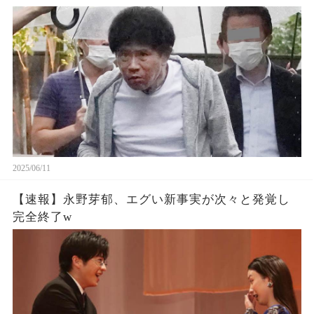
2025/06/11
【速報】永野芽郁、エグい新事実が次々と発覚し
完全終了w