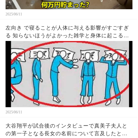
2025/06/11
左向き で寝ることが人体に与える影響がすごすぎ
る 知らないほうがよかった雑学と身体に起こる現
象がヤバい… 驚くべき 大人の 面白いけど知ると後
悔
2025/06/11
大谷翔平が試合後のインタビューで真美子夫人と
の第一子となる長女の名前について言及したと話