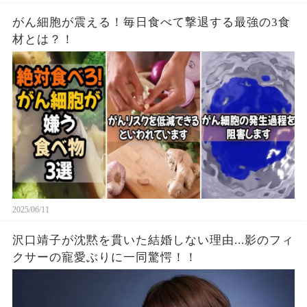
がん細胞が震える！毎日食べて撃退する最強の3食
材とは？！
2025/06/11
沢口靖子が沈黙を貫いた結婚しない理由...影のフィ
クサーの寵愛ぶりに一同驚愕！！