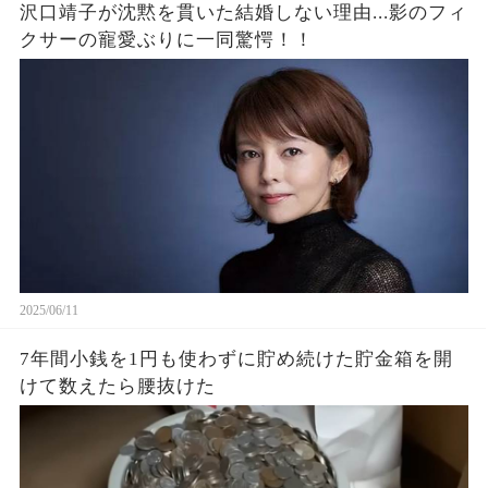
沢口靖子が沈黙を貫いた結婚しない理由...影のフィ
クサーの寵愛ぶりに一同驚愕！！
2025/06/11
7年間小銭を1円も使わずに貯め続けた貯金箱を開
けて数えたら腰抜けた