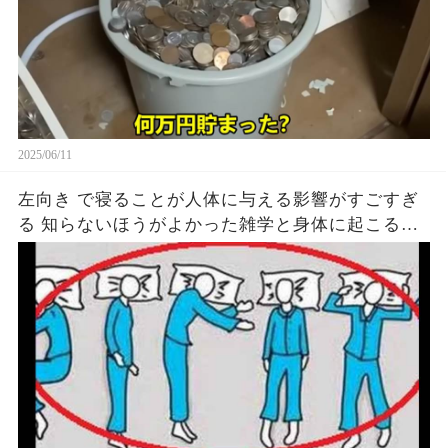
2025/06/11
左向き で寝ることが人体に与える影響がすごすぎ
る 知らないほうがよかった雑学と身体に起こる現
象がヤバい… 驚くべき 大人の 面白いけど知ると後
悔