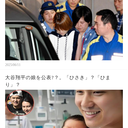
2025/06/11
大谷翔平の娘を公表?？。「ひさき」？「ひま
り」？