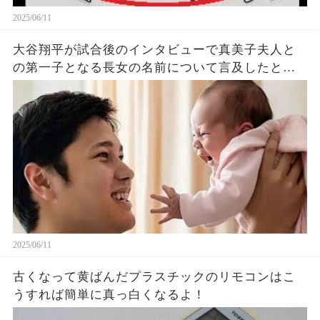
2025/06/11
大谷翔平が試合後のインタビューで真美子夫人と
の第一子となる長女の名前について言及したと話
題に！山本由伸や佐々木朗希は知ってそう！
2025/06/11
古くなって黄ばんだプラスチックのリモコンはこ
うすれば簡単に真っ白くなるよ！