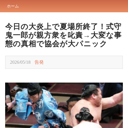
ホーム
今日の大炎上で夏場所終了！式守
鬼一郎が親方衆を叱責→大変な事
態の真相で協会が大パニック
2026/05/18
告発