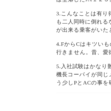
3.こんなことは有
も二人同時に倒れる
が出来る乗客がいた
4.FからCはキツ
行きません。昔、愛
5.入社試験はかな
機長コーパイが同じ
う少しPとACの事