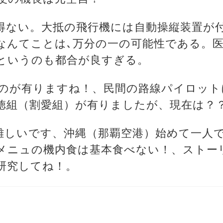
り得ない。大抵の飛行機には自動操縦装置が
なんてことは､万分の一の可能性である。
というのも都合が良すぎる。
いものが有りますね！、民間の路線パイロッ
徳組（割愛組）が有りましたが、現在は？
り難しいです、沖縄（那覇空港）始めて一人
メニュの機内食は基本食べない！、ストー
を研究してね！。