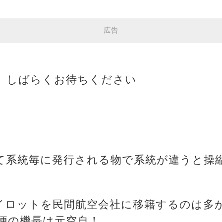
広告
、しばらくお待ちください
って系統毎に発行される物で系統が違うと操
パイロットを民間航空会社に移籍するのは多
３便の機長は元空自！