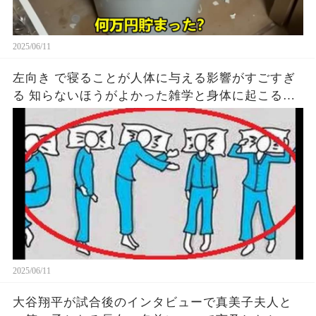
2025/06/11
左向き で寝ることが人体に与える影響がすごすぎ
る 知らないほうがよかった雑学と身体に起こる現
象がヤバい… 驚くべき 大人の 面白いけど知ると後
悔
2025/06/11
大谷翔平が試合後のインタビューで真美子夫人と