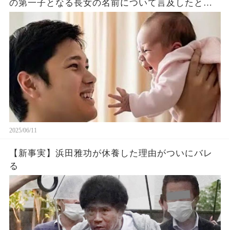
の第一子となる長女の名前について言及したと話
題に！山本由伸や佐々木朗希は知ってそう！
2025/06/11
【新事実】浜田雅功が休養した理由がついにバレ
る