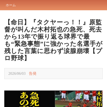
ホーム
【命日】『タクヤーっ！！』原監
督が叫んだ木村拓也の急死、死去
から13年で振り返る球界で最
も“緊急事態”に強かった名選手が
残した言葉に思わず涙腺崩壊【プ
ロ野球】
2026/06/03
告発