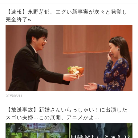
【速報】永野芽郁、エグい新事実が次々と発覚し
完全終了w
2025/06/11
【放送事故】新婚さんいらっしゃい！に出演した
スゴい夫婦…この展開、アニメかよ…