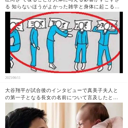
る 知らないほうがよかった雑学と身体に起こる現
象がヤバい… 驚くべき 大人の 面白いけど知ると後
悔
2025/06/11
大谷翔平が試合後のインタビューで真美子夫人と
の第一子となる長女の名前について言及したと話
題に！山本由伸や佐々木朗希は知ってそう！