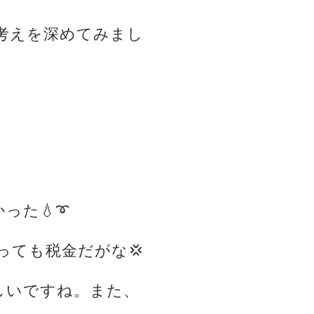
考えを深めてみまし
‬➰‪‪
っても税金だがな💢
しいですね。また、