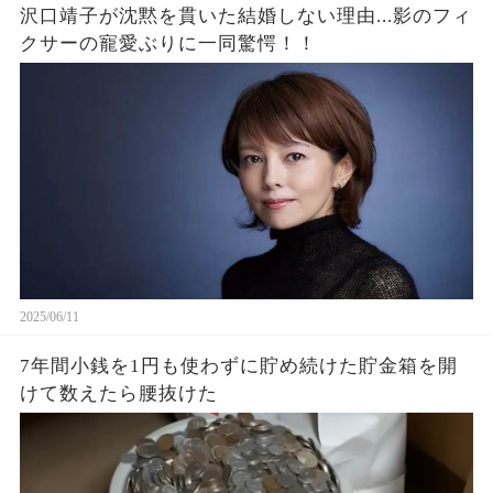
沢口靖子が沈黙を貫いた結婚しない理由...影のフィ
クサーの寵愛ぶりに一同驚愕！！
2025/06/11
7年間小銭を1円も使わずに貯め続けた貯金箱を開
けて数えたら腰抜けた