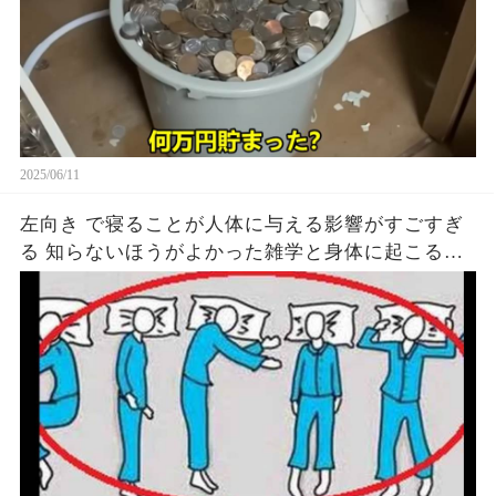
2025/06/11
左向き で寝ることが人体に与える影響がすごすぎ
る 知らないほうがよかった雑学と身体に起こる現
象がヤバい… 驚くべき 大人の 面白いけど知ると後
悔