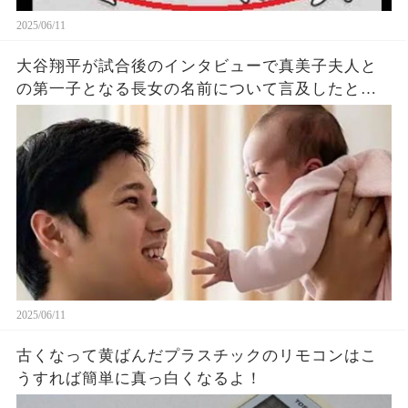
2025/06/11
大谷翔平が試合後のインタビューで真美子夫人と
の第一子となる長女の名前について言及したと話
題に！山本由伸や佐々木朗希は知ってそう！
2025/06/11
古くなって黄ばんだプラスチックのリモコンはこ
うすれば簡単に真っ白くなるよ！