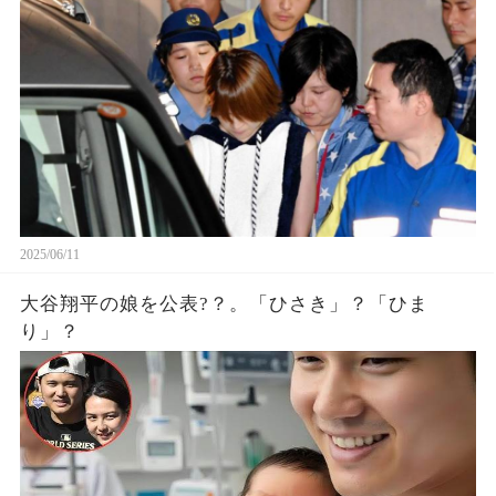
2025/06/11
大谷翔平の娘を公表?？。「ひさき」？「ひま
り」？