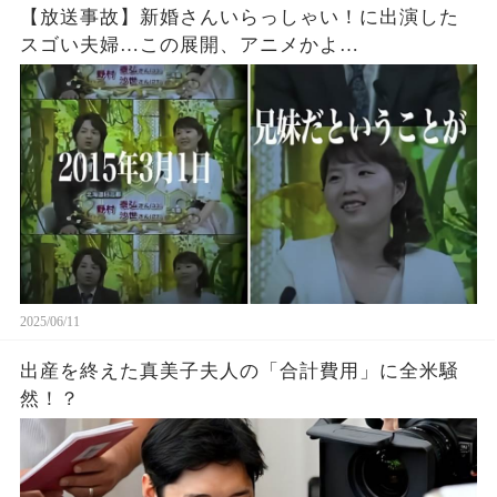
【放送事故】新婚さんいらっしゃい！に出演した
スゴい夫婦…この展開、アニメかよ…
2025/06/11
出産を終えた真美子夫人の「合計費用」に全米騒
然！？