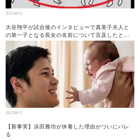
2025/06/11
大谷翔平が試合後のインタビューで真美子夫人と
の第一子となる長女の名前について言及したと話
題に！山本由伸や佐々木朗希は知ってそう！
2025/06/11
【新事実】浜田雅功が休養した理由がついにバレ
る