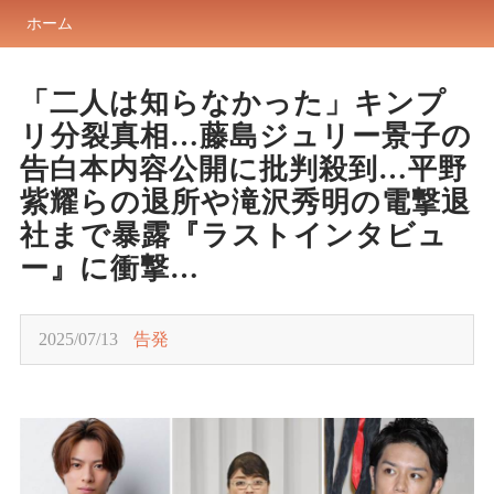
ホーム
「二人は知らなかった」キンプ
リ分裂真相…藤島ジュリー景子の
告白本内容公開に批判殺到…平野
紫耀らの退所や滝沢秀明の電撃退
社まで暴露『ラストインタビュ
ー』に衝撃…
2025/07/13
告発