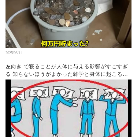
2025/06/11
左向き で寝ることが人体に与える影響がすごすぎ
る 知らないほうがよかった雑学と身体に起こる現
象がヤバい… 驚くべき 大人の 面白いけど知ると後
悔