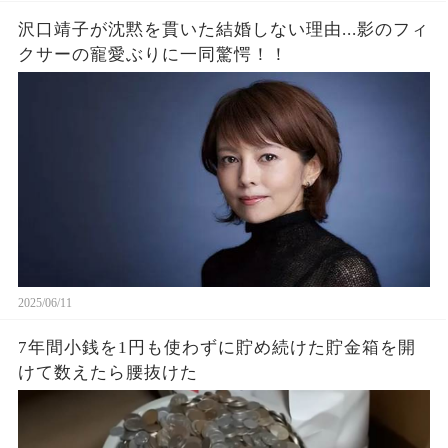
沢口靖子が沈黙を貫いた結婚しない理由...影のフィ
クサーの寵愛ぶりに一同驚愕！！
2025/06/11
7年間小銭を1円も使わずに貯め続けた貯金箱を開
けて数えたら腰抜けた