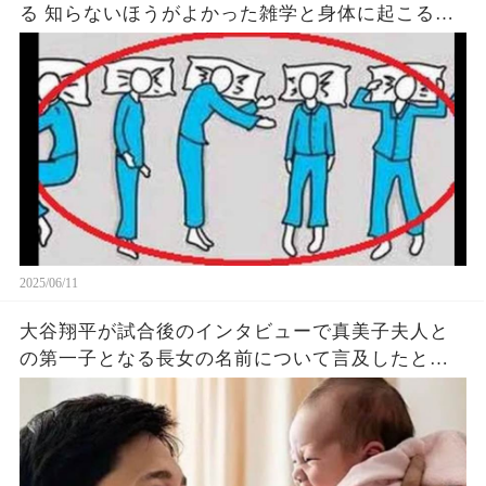
る 知らないほうがよかった雑学と身体に起こる現
象がヤバい… 驚くべき 大人の 面白いけど知ると後
悔
2025/06/11
大谷翔平が試合後のインタビューで真美子夫人と
の第一子となる長女の名前について言及したと話
題に！山本由伸や佐々木朗希は知ってそう！