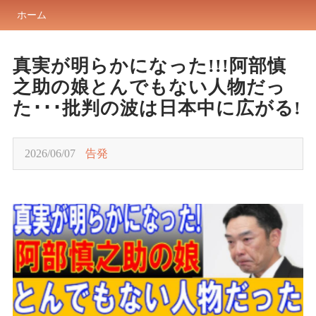
ホーム
真実が明らかになった!!!阿部慎
之助の娘とんでもない人物だっ
た･･･批判の波は日本中に広がる!
2026/06/07
告発