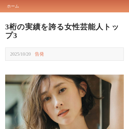
ホーム
3桁の実績を誇る女性芸能人トッ
プ3
2025/10/20
告発