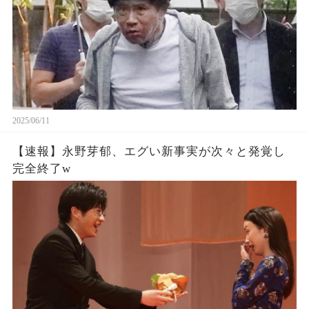
2025/06/11
【速報】永野芽郁、エグい新事実が次々と発覚し
完全終了w