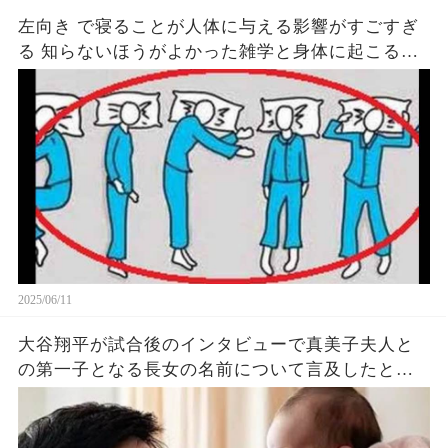
左向き で寝ることが人体に与える影響がすごすぎ
る 知らないほうがよかった雑学と身体に起こる現
象がヤバい… 驚くべき 大人の 面白いけど知ると後
悔
2025/06/11
大谷翔平が試合後のインタビューで真美子夫人と
の第一子となる長女の名前について言及したと話
題に！山本由伸や佐々木朗希は知ってそう！