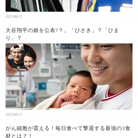
2025/06/11
大谷翔平の娘を公表?？。「ひさき」？「ひま
り」？
2025/06/11
がん細胞が震える！毎日食べて撃退する最強の3食
材とは？！