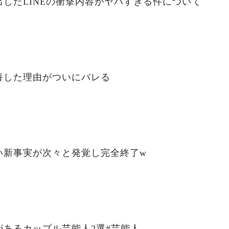
したLINEの衝撃内容がヤバすぎる件について
養した理由がついにバレる
い新事実が次々と発覚し完全終了w
あるカップル芸能人2選#芸能人