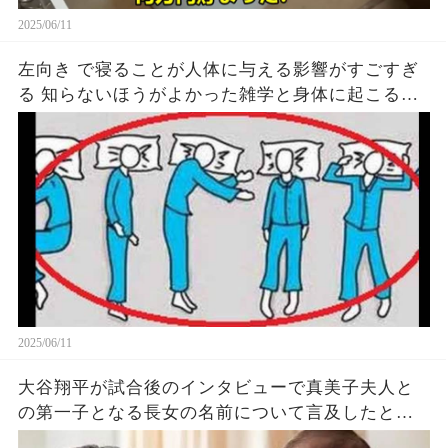
2025/06/11
左向き で寝ることが人体に与える影響がすごすぎ
る 知らないほうがよかった雑学と身体に起こる現
象がヤバい… 驚くべき 大人の 面白いけど知ると後
悔
2025/06/11
大谷翔平が試合後のインタビューで真美子夫人と
の第一子となる長女の名前について言及したと話
題に！山本由伸や佐々木朗希は知ってそう！