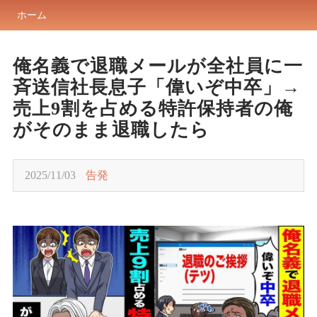
ホーム
俺名義で退職メールが全社員に一
斉送信社長息子「偉いぞ中卒」→
売上9割を占める特許保持者の俺
がそのまま退職したら
2025/11/03
告発