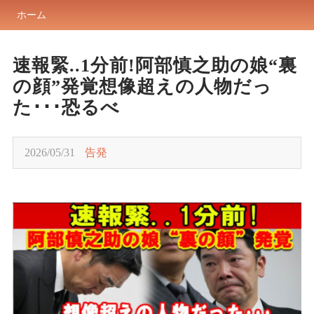
ホーム
速報緊..1分前!阿部慎之助の娘“裏
の顔”発覚想像超えの人物だっ
た･･･恐るべ
2026/05/31
告発