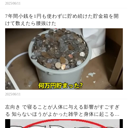
2025/06/11
7年間小銭を1円も使わずに貯め続けた貯金箱を開
けて数えたら腰抜けた
2025/06/11
左向き で寝ることが人体に与える影響がすごすぎ
る 知らないほうがよかった雑学と身体に起こる現
象がヤバい… 驚くべき 大人の 面白いけど知ると後