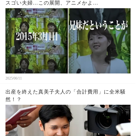
スゴい夫婦…この展開、アニメかよ…
2025/06/11
出産を終えた真美子夫人の「合計費用」に全米騒
然！？