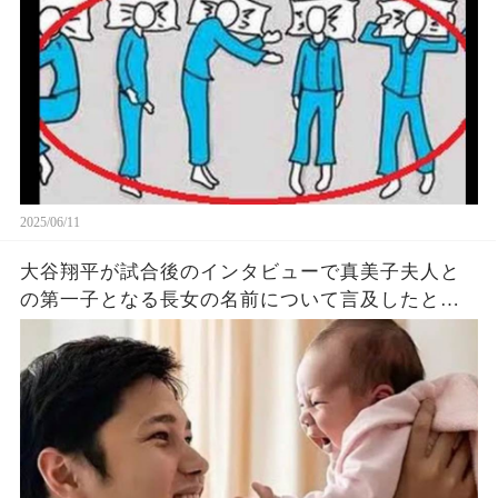
悔
2025/06/11
大谷翔平が試合後のインタビューで真美子夫人と
の第一子となる長女の名前について言及したと話
題に！山本由伸や佐々木朗希は知ってそう！