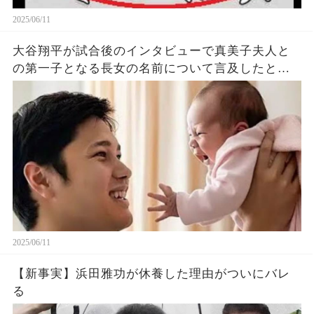
2025/06/11
大谷翔平が試合後のインタビューで真美子夫人と
の第一子となる長女の名前について言及したと話
題に！山本由伸や佐々木朗希は知ってそう！
2025/06/11
【新事実】浜田雅功が休養した理由がついにバレ
る