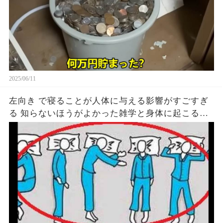
2025/06/11
左向き で寝ることが人体に与える影響がすごすぎ
る 知らないほうがよかった雑学と身体に起こる現
象がヤバい… 驚くべき 大人の 面白いけど知ると後
悔