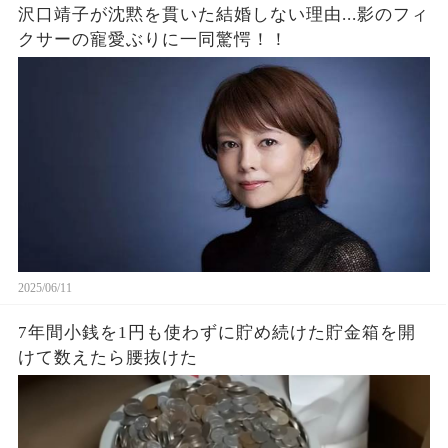
沢口靖子が沈黙を貫いた結婚しない理由...影のフィ
クサーの寵愛ぶりに一同驚愕！！
2025/06/11
7年間小銭を1円も使わずに貯め続けた貯金箱を開
けて数えたら腰抜けた