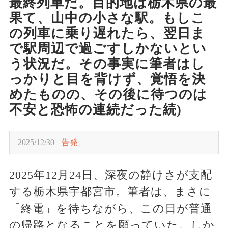
最終列車だ。目的地は栃木県の最
果て、山中の小さな駅。もしこ
の列車に乗り遅れたら、翌日ま
で駅周辺で過ごすしかないとい
う状況だ。その事実に筆者はし
っかりと目を背けず、覚悟を決
めたものの、その後に待つのは
不安と恐怖の連続だった続)
2025/12/30
告発
2025年12月24日、深夜の静けさが支配
する栃木県宇都宮市。筆者は、まさに
「終電」を待ちながら、この日が普通
の帰路となることを願っていた。しか