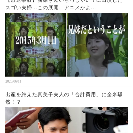
【放送事故】新婚さんいらっしゃい！に出演した
スゴい夫婦…この展開、アニメかよ…
2025/06/11
出産を終えた真美子夫人の「合計費用」に全米騒
然！？