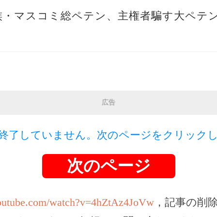
一族・マスコミ総ペテン、主権者騙す大ペテ
広告
終了していません。次のページをクリック
次のページ
youtube.com/watch?v=4hZtAz4JoVw
，記事の削