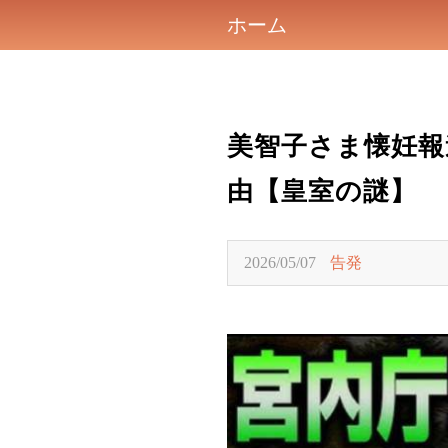
ホーム
美智子さま懐妊報
由【皇室の謎】
2026/05/07
告発