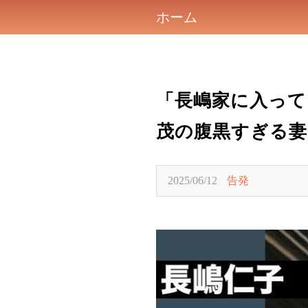
ホーム
「長嶋家に入って
茂の腹黒すぎる妻
2025/06/12
告発