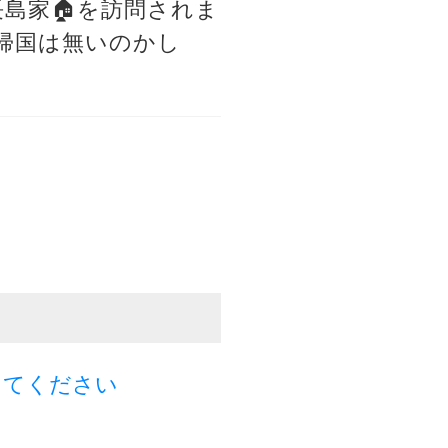
島家🏠を訪問されま
帰国は無いのかし
してください