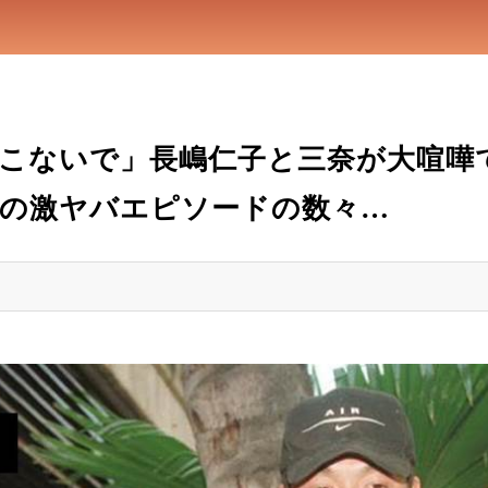
こないで」長嶋仁子と三奈が大喧嘩で弔
の激ヤバエピソードの数々…