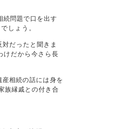
相続問題で口を出す
イでしょう。
反対だったと聞きま
わけだから今さら長
遺産相続の話には身を
家族縁戚との付き合