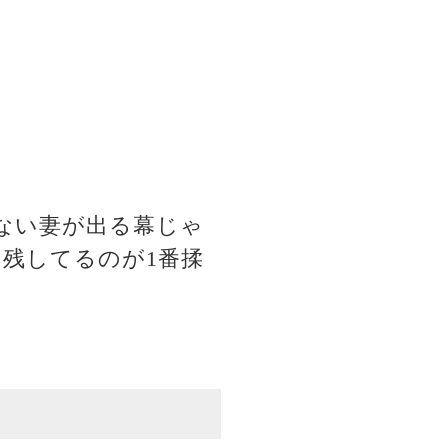
ない妻が出る幕じゃ
残してるのが1番揉