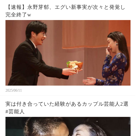
【速報】永野芽郁、エグい新事実が次々と発覚し
完全終了w
2025/06/11
実は付き合っていた経験があるカップル芸能人2選
#芸能人