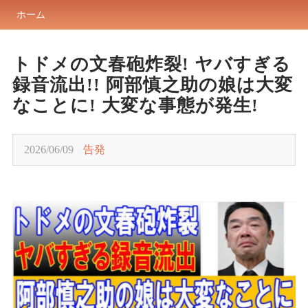
ホーム
トドメの文春砲炸裂! ヤバすぎる
録音流出!! 阿部慎之助の娘は大変
なことに! 大変な事態が発生!
2026/06/09
告発