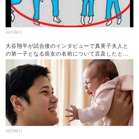
2025/06/11
大谷翔平が試合後のインタビューで真美子夫人と
の第一子となる長女の名前について言及したと話
題に！山本由伸や佐々木朗希は知ってそう！
2025/06/11