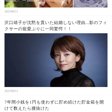
2025/06/11
沢口靖子が沈黙を貫いた結婚しない理由...影のフィ
クサーの寵愛ぶりに一同驚愕！！
2025/06/11
7年間小銭を1円も使わずに貯め続けた貯金箱を開
けて数えたら腰抜けた