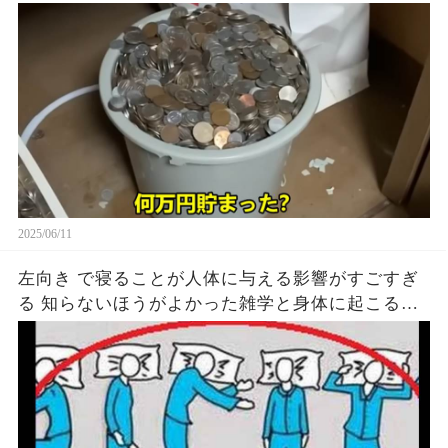
2025/06/11
左向き で寝ることが人体に与える影響がすごすぎ
る 知らないほうがよかった雑学と身体に起こる現
象がヤバい… 驚くべき 大人の 面白いけど知ると後
悔