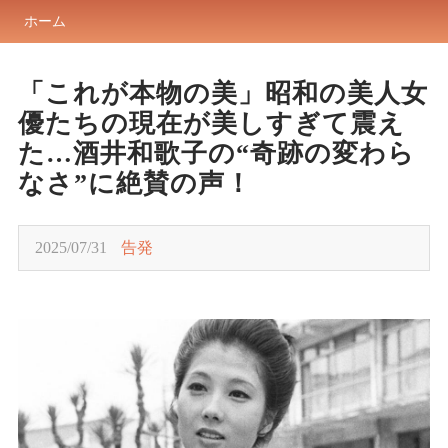
ホーム
「これが本物の美」昭和の美人女
優たちの現在が美しすぎて震え
た…酒井和歌子の“奇跡の変わら
なさ”に絶賛の声！
2025/07/31
告発