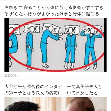
左向き で寝ることが人体に与える影響がすごすぎ
る 知らないほうがよかった雑学と身体に起こる現
象がヤバい… 驚くべき 大人の 面白いけど知ると後
悔
2025/06/11
大谷翔平が試合後のインタビューで真美子夫人と
の第一子となる長女の名前について言及したと話
題に！山本由伸や佐々木朗希は知ってそう！