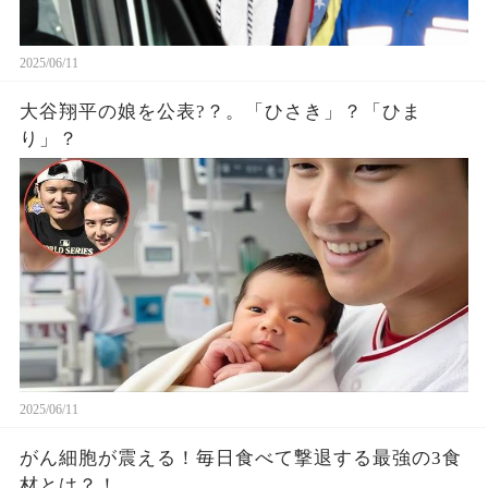
2025/06/11
大谷翔平の娘を公表?？。「ひさき」？「ひま
り」？
2025/06/11
がん細胞が震える！毎日食べて撃退する最強の3食
材とは？！