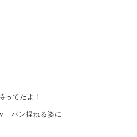
と待ってたよ！
ｗ パン捏ねる姿に