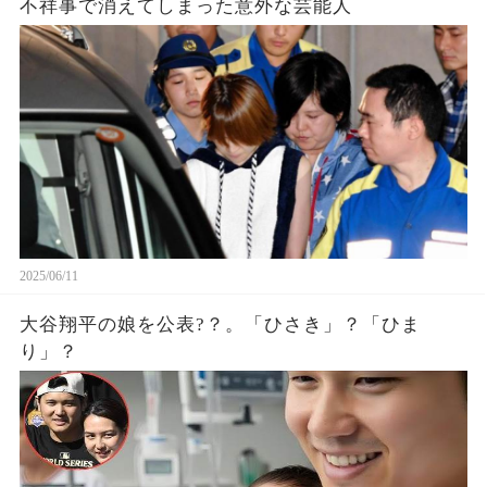
不祥事で消えてしまった意外な芸能人
2025/06/11
大谷翔平の娘を公表?？。「ひさき」？「ひま
り」？