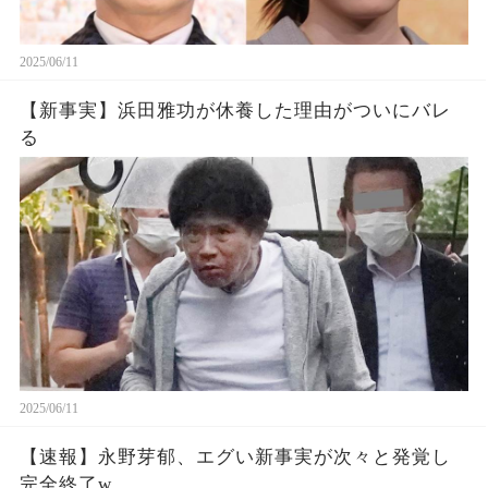
2025/06/11
【新事実】浜田雅功が休養した理由がついにバレ
る
2025/06/11
【速報】永野芽郁、エグい新事実が次々と発覚し
完全終了w