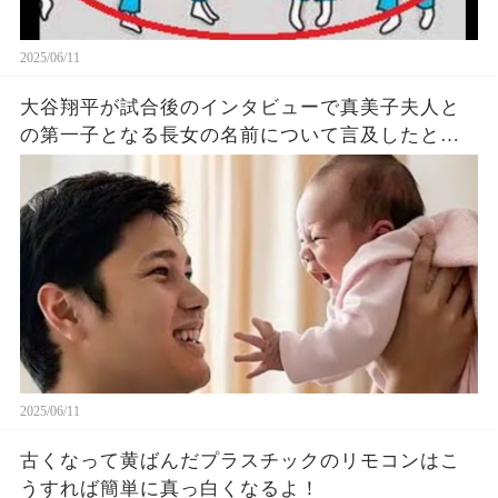
2025/06/11
大谷翔平が試合後のインタビューで真美子夫人と
の第一子となる長女の名前について言及したと話
題に！山本由伸や佐々木朗希は知ってそう！
2025/06/11
古くなって黄ばんだプラスチックのリモコンはこ
うすれば簡単に真っ白くなるよ！