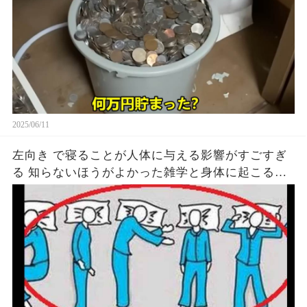
2025/06/11
左向き で寝ることが人体に与える影響がすごすぎ
る 知らないほうがよかった雑学と身体に起こる現
象がヤバい… 驚くべき 大人の 面白いけど知ると後
悔