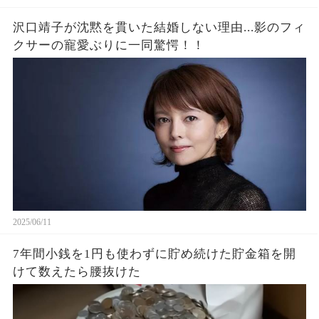
沢口靖子が沈黙を貫いた結婚しない理由...影のフィ
クサーの寵愛ぶりに一同驚愕！！
2025/06/11
7年間小銭を1円も使わずに貯め続けた貯金箱を開
けて数えたら腰抜けた