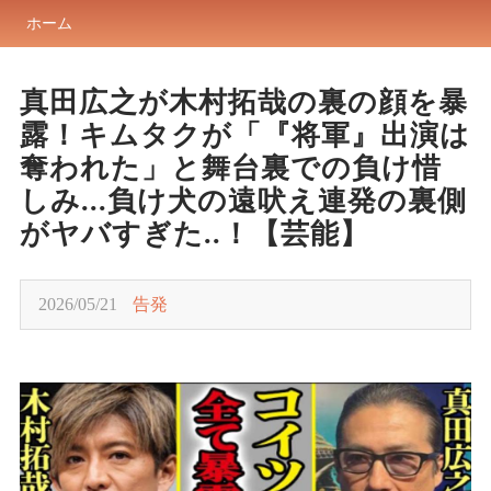
ホーム
真田広之が木村拓哉の裏の顔を暴
露！キムタクが「『将軍』出演は
奪われた」と舞台裏での負け惜
しみ...負け犬の遠吠え連発の裏側
がヤバすぎた..！【芸能】
2026/05/21
告発