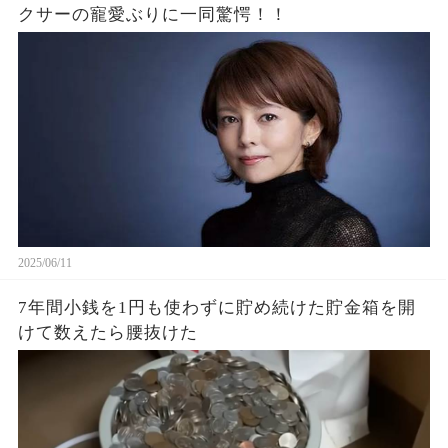
クサーの寵愛ぶりに一同驚愕！！
2025/06/11
7年間小銭を1円も使わずに貯め続けた貯金箱を開
けて数えたら腰抜けた