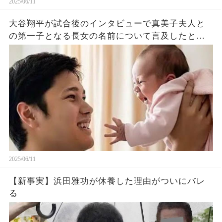
2025/06/11
大谷翔平が試合後のインタビューで真美子夫人と
の第一子となる長女の名前について言及したと話
題に！山本由伸や佐々木朗希は知ってそう！
2025/06/11
【新事実】浜田雅功が休養した理由がついにバレ
る