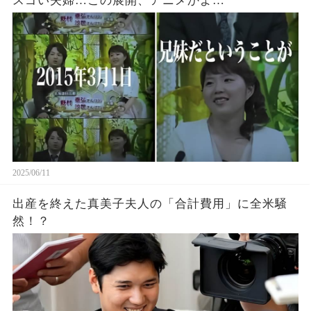
スゴい夫婦…この展開、アニメかよ…
2025/06/11
出産を終えた真美子夫人の「合計費用」に全米騒
然！？