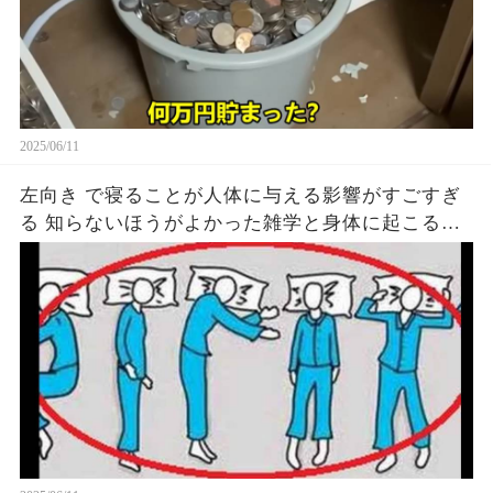
2025/06/11
左向き で寝ることが人体に与える影響がすごすぎ
る 知らないほうがよかった雑学と身体に起こる現
象がヤバい… 驚くべき 大人の 面白いけど知ると後
悔