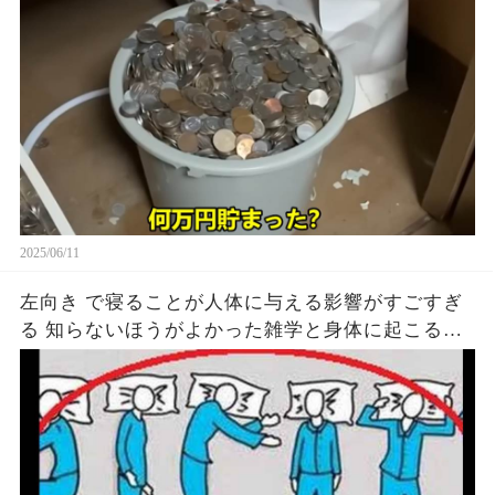
2025/06/11
左向き で寝ることが人体に与える影響がすごすぎ
る 知らないほうがよかった雑学と身体に起こる現
象がヤバい… 驚くべき 大人の 面白いけど知ると後
悔