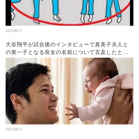
2025/06/11
大谷翔平が試合後のインタビューで真美子夫人と
の第一子となる長女の名前について言及したと話
題に！山本由伸や佐々木朗希は知ってそう！
2025/06/11