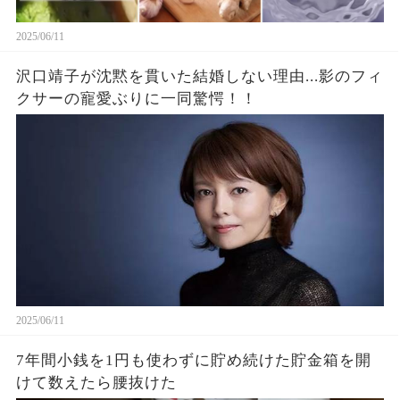
2025/06/11
沢口靖子が沈黙を貫いた結婚しない理由...影のフィ
クサーの寵愛ぶりに一同驚愕！！
2025/06/11
7年間小銭を1円も使わずに貯め続けた貯金箱を開
けて数えたら腰抜けた