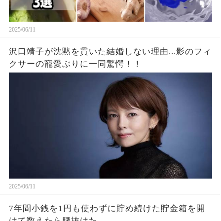
2025/06/11
沢口靖子が沈黙を貫いた結婚しない理由...影のフィ
クサーの寵愛ぶりに一同驚愕！！
2025/06/11
7年間小銭を1円も使わずに貯め続けた貯金箱を開
けて数えたら腰抜けた