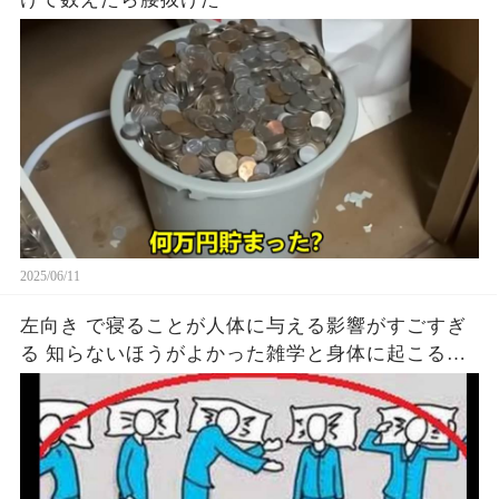
2025/06/11
左向き で寝ることが人体に与える影響がすごすぎ
る 知らないほうがよかった雑学と身体に起こる現
象がヤバい… 驚くべき 大人の 面白いけど知ると後
悔