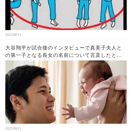
2025/06/11
大谷翔平が試合後のインタビューで真美子夫人と
の第一子となる長女の名前について言及したと話
題に！山本由伸や佐々木朗希は知ってそう！
2025/06/11