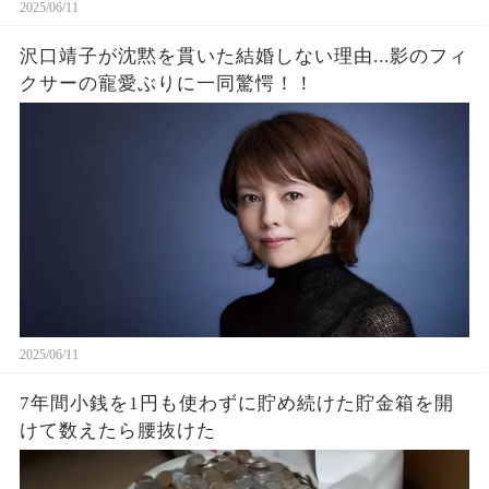
2025/06/11
沢口靖子が沈黙を貫いた結婚しない理由...影のフィ
クサーの寵愛ぶりに一同驚愕！！
2025/06/11
7年間小銭を1円も使わずに貯め続けた貯金箱を開
けて数えたら腰抜けた