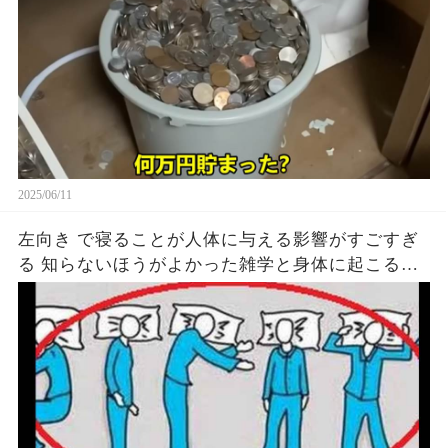
2025/06/11
左向き で寝ることが人体に与える影響がすごすぎ
る 知らないほうがよかった雑学と身体に起こる現
象がヤバい… 驚くべき 大人の 面白いけど知ると後
悔