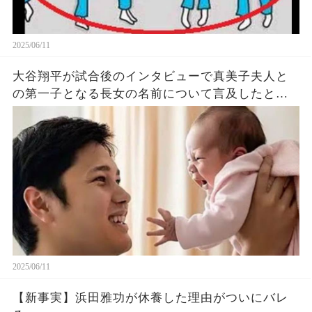
2025/06/11
大谷翔平が試合後のインタビューで真美子夫人と
の第一子となる長女の名前について言及したと話
題に！山本由伸や佐々木朗希は知ってそう！
2025/06/11
【新事実】浜田雅功が休養した理由がついにバレ