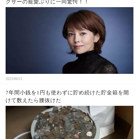
クサーの寵愛ぶりに一同驚愕！！
2025/06/11
7年間小銭を1円も使わずに貯め続けた貯金箱を開
けて数えたら腰抜けた