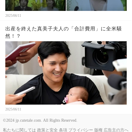
2025/06/11
出産を終えた真美子夫人の「合計費用」に全米騒
然！？
2025/06/11
©2024 jp.cutetale.com. All Rights Reserved.
私たちに関しては
政策と安全
条項
プライバシー
版権
広告主の方へ