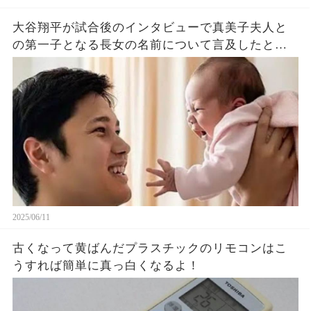
大谷翔平が試合後のインタビューで真美子夫人と
の第一子となる長女の名前について言及したと話
題に！山本由伸や佐々木朗希は知ってそう！
2025/06/11
古くなって黄ばんだプラスチックのリモコンはこ
うすれば簡単に真っ白くなるよ！