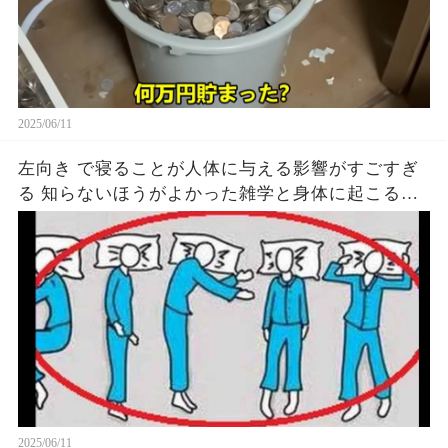
2025/06/11
左向き で寝ることが人体に与える影響がすごすぎ
る 知らないほうがよかった雑学と身体に起こる現
象がヤバい… 驚くべき 大人の 面白いけど知ると後
悔
2025/06/11