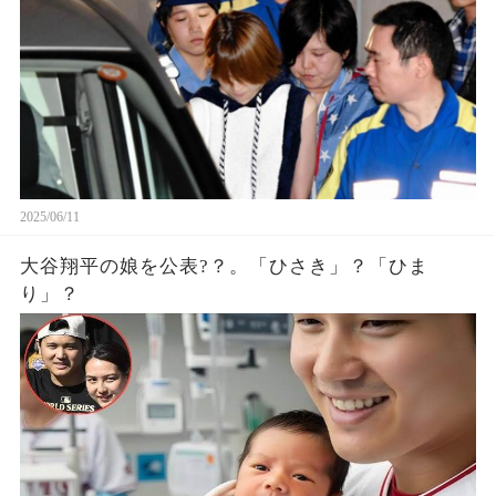
2025/06/11
大谷翔平の娘を公表?？。「ひさき」？「ひま
り」？