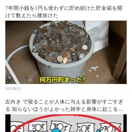
7年間小銭を1円も使わずに貯め続けた貯金箱を開
けて数えたら腰抜けた
2025/06/11
左向き で寝ることが人体に与える影響がすごすぎ
る 知らないほうがよかった雑学と身体に起こる現
象がヤバい… 驚くべき 大人の 面白いけど知ると後
悔