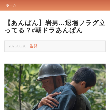
ホーム
【あんぱん】岩男…退場フラグ立
ってる？#朝ドラあんぱん
2025/06/26
告発