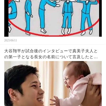
2025/06/11
大谷翔平が試合後のインタビューで真美子夫人と
の第一子となる長女の名前について言及したと話
題に！山本由伸や佐々木朗希は知ってそう！