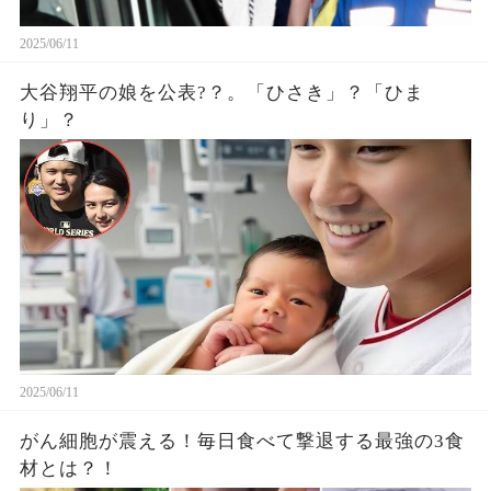
2025/06/11
大谷翔平の娘を公表?？。「ひさき」？「ひま
り」？
2025/06/11
がん細胞が震える！毎日食べて撃退する最強の3食
材とは？！