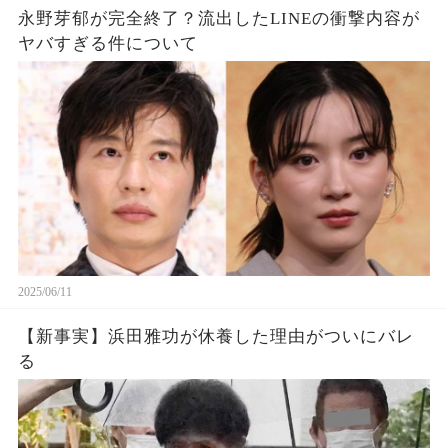
永野芽郁が完全終了？流出したLINEの衝撃内容が
ヤバすぎる件について
2025/06/11
【新事実】浜田雅功が休養した理由がついにバレ
る