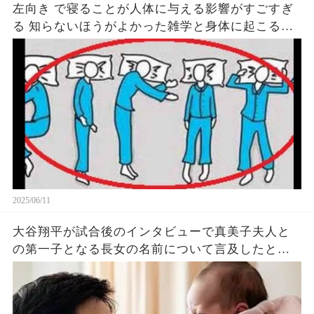
左向き で寝ることが人体に与える影響がすごすぎ
る 知らないほうがよかった雑学と身体に起こる現
象がヤバい… 驚くべき 大人の 面白いけど知ると後
悔
2025/06/11
大谷翔平が試合後のインタビューで真美子夫人と
の第一子となる長女の名前について言及したと話
題に！山本由伸や佐々木朗希は知ってそう！