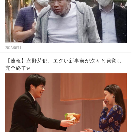
2025/06/11
【速報】永野芽郁、エグい新事実が次々と発覚し
完全終了w