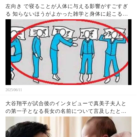
左向き で寝ることが人体に与える影響がすごすぎ
る 知らないほうがよかった雑学と身体に起こる現
象がヤバい… 驚くべき 大人の 面白いけど知ると後
悔
2025/06/11
大谷翔平が試合後のインタビューで真美子夫人と
の第一子となる長女の名前について言及したと話
題に！山本由伸や佐々木朗希は知ってそう！