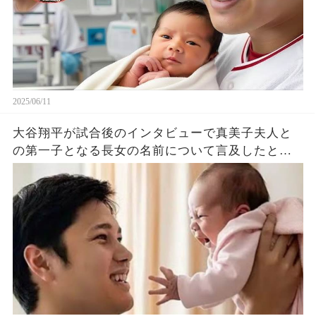
2025/06/11
大谷翔平が試合後のインタビューで真美子夫人と
の第一子となる長女の名前について言及したと話
題に！山本由伸や佐々木朗希は知ってそう！