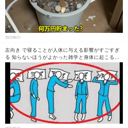
2025/06/11
左向き で寝ることが人体に与える影響がすごすぎ
る 知らないほうがよかった雑学と身体に起こる現
象がヤバい… 驚くべき 大人の 面白いけど知ると後
悔