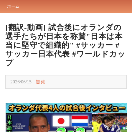
ホーム
[翻訳-動画] 試合後にオランダの
選手たちが日本を称賛"日本は本
当に堅守で組織的" #サッカー #
サッカー日本代表 #ワールドカッ
プ
2026/06/15
告発