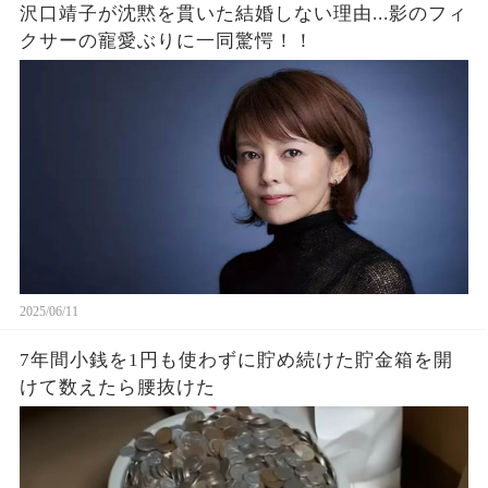
沢口靖子が沈黙を貫いた結婚しない理由...影のフィ
クサーの寵愛ぶりに一同驚愕！！
2025/06/11
7年間小銭を1円も使わずに貯め続けた貯金箱を開
けて数えたら腰抜けた