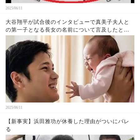
2025/06/11
大谷翔平が試合後のインタビューで真美子夫人と
の第一子となる長女の名前について言及したと話
題に！山本由伸や佐々木朗希は知ってそう！
2025/06/11
【新事実】浜田雅功が休養した理由がついにバレ
る