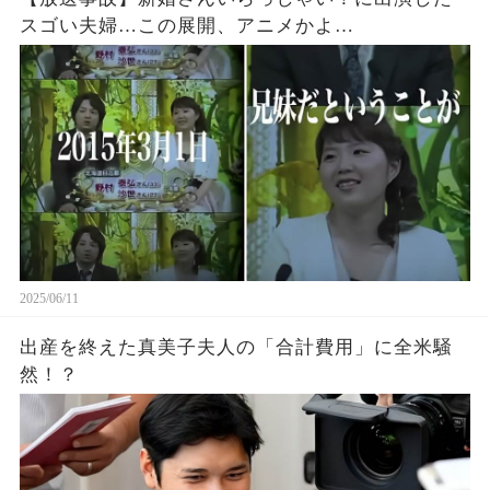
スゴい夫婦…この展開、アニメかよ…
2025/06/11
出産を終えた真美子夫人の「合計費用」に全米騒
然！？