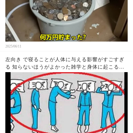
2025/06/11
左向き で寝ることが人体に与える影響がすごすぎ
る 知らないほうがよかった雑学と身体に起こる現
象がヤバい… 驚くべき 大人の 面白いけど知ると後
悔