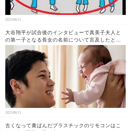
2025/06/11
大谷翔平が試合後のインタビューで真美子夫人と
の第一子となる長女の名前について言及したと話
題に！山本由伸や佐々木朗希は知ってそう！
2025/06/11
古くなって黄ばんだプラスチックのリモコンはこ