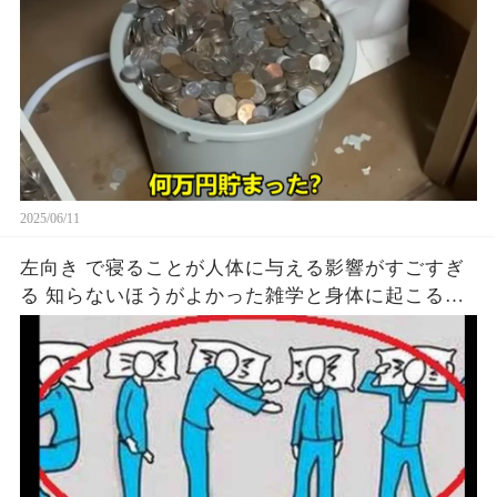
2025/06/11
左向き で寝ることが人体に与える影響がすごすぎ
る 知らないほうがよかった雑学と身体に起こる現
象がヤバい… 驚くべき 大人の 面白いけど知ると後
悔