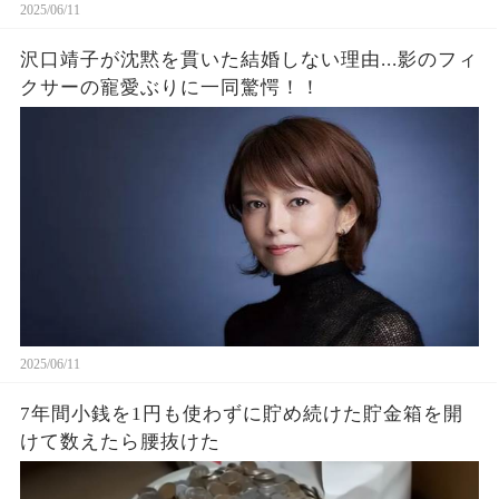
2025/06/11
沢口靖子が沈黙を貫いた結婚しない理由...影のフィ
クサーの寵愛ぶりに一同驚愕！！
2025/06/11
7年間小銭を1円も使わずに貯め続けた貯金箱を開
けて数えたら腰抜けた