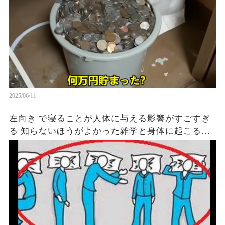
2025/06/11
左向き で寝ることが人体に与える影響がすごすぎ
る 知らないほうがよかった雑学と身体に起こる現
象がヤバい… 驚くべき 大人の 面白いけど知ると後
悔