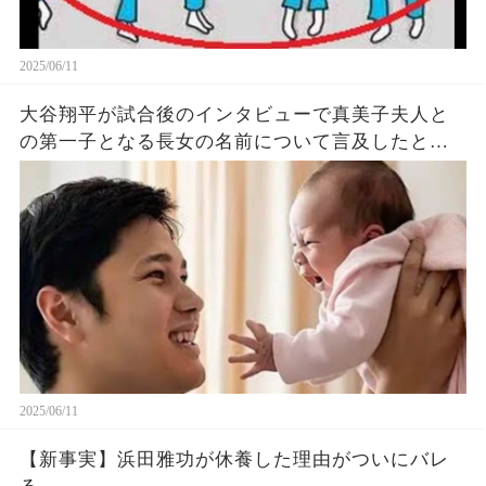
2025/06/11
大谷翔平が試合後のインタビューで真美子夫人と
の第一子となる長女の名前について言及したと話
題に！山本由伸や佐々木朗希は知ってそう！
2025/06/11
【新事実】浜田雅功が休養した理由がついにバレ