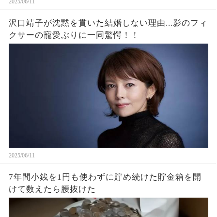
2025/06/11
沢口靖子が沈黙を貫いた結婚しない理由...影のフィ
クサーの寵愛ぶりに一同驚愕！！
2025/06/11
7年間小銭を1円も使わずに貯め続けた貯金箱を開
けて数えたら腰抜けた