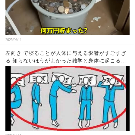
2025/06/11
左向き で寝ることが人体に与える影響がすごすぎ
る 知らないほうがよかった雑学と身体に起こる現
象がヤバい… 驚くべき 大人の 面白いけど知ると後
悔