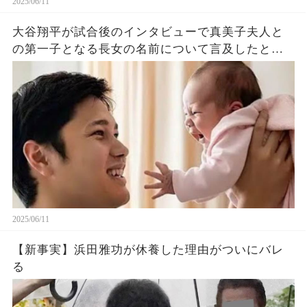
2025/06/11
大谷翔平が試合後のインタビューで真美子夫人と
の第一子となる長女の名前について言及したと話
題に！山本由伸や佐々木朗希は知ってそう！
2025/06/11
【新事実】浜田雅功が休養した理由がついにバレ
る