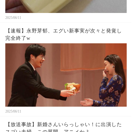
2025/06/11
【速報】永野芽郁、エグい新事実が次々と発覚し
完全終了w
2025/06/11
【放送事故】新婚さんいらっしゃい！に出演した
スゴい夫婦…この展開、アニメかよ…