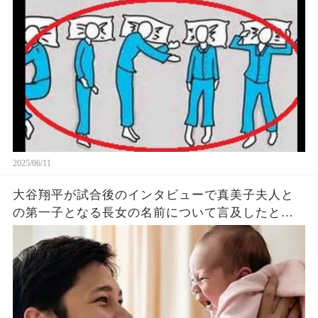
象がヤバい… 驚くべき 大人の 面白いけど知ると後
悔
2025/06/11
大谷翔平が試合後のインタビューで真美子夫人と
の第一子となる長女の名前について言及したと話
題に！山本由伸や佐々木朗希は知ってそう！