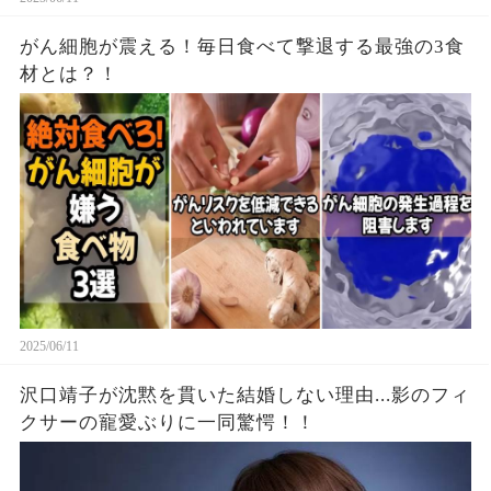
がん細胞が震える！毎日食べて撃退する最強の3食
材とは？！
2025/06/11
沢口靖子が沈黙を貫いた結婚しない理由...影のフィ
クサーの寵愛ぶりに一同驚愕！！