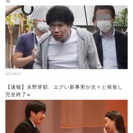
る
2025/06/11
【速報】永野芽郁、エグい新事実が次々と発覚し
完全終了w