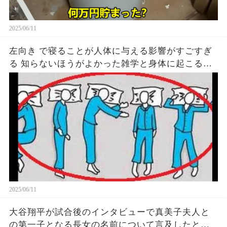
2025/06/11
左向き で寝ることが人体に与える影響がすごすぎ
る 知らないほうがよかった雑学と身体に起こる現
象がヤバい… 驚くべき 大人の 面白いけど知ると後
悔
2025/06/11
大谷翔平が試合後のインタビューで真美子夫人と
の第一子となる長女の名前について言及したと話