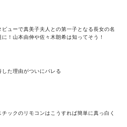
タビューで真美子夫人との第一子となる長女の名
題に！山本由伸や佐々木朗希は知ってそう！
養した理由がついにバレる
スチックのリモコンはこうすれば簡単に真っ白く