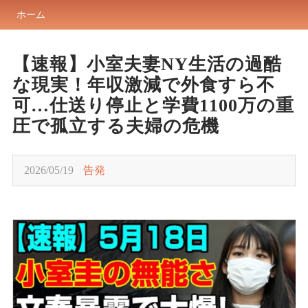
ホーム
【速報】小室夫妻NY生活の過酷
な現実！年収激減で外食すら不
可…仕送り停止と学費1100万の重
圧で孤立する夫婦の危機
2026/05/19
告発