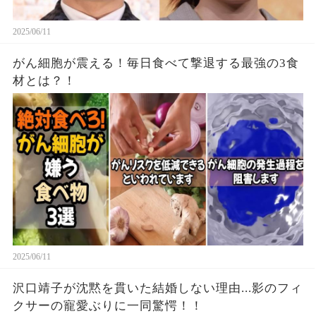
2025/06/11
がん細胞が震える！毎日食べて撃退する最強の3食
材とは？！
2025/06/11
沢口靖子が沈黙を貫いた結婚しない理由...影のフィ
クサーの寵愛ぶりに一同驚愕！！