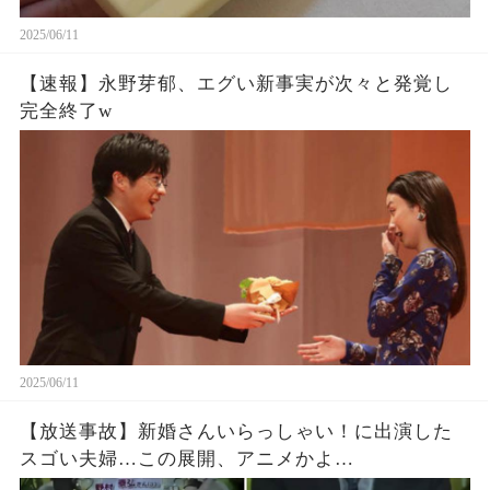
2025/06/11
【速報】永野芽郁、エグい新事実が次々と発覚し
完全終了w
2025/06/11
【放送事故】新婚さんいらっしゃい！に出演した
スゴい夫婦…この展開、アニメかよ…