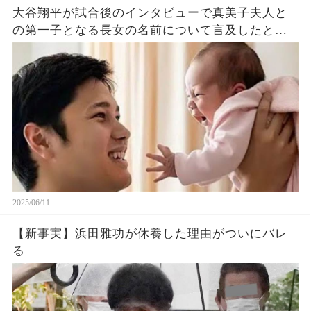
大谷翔平が試合後のインタビューで真美子夫人と
の第一子となる長女の名前について言及したと話
題に！山本由伸や佐々木朗希は知ってそう！
2025/06/11
【新事実】浜田雅功が休養した理由がついにバレ
る