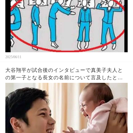
2025/06/11
大谷翔平が試合後のインタビューで真美子夫人と
の第一子となる長女の名前について言及したと話
題に！山本由伸や佐々木朗希は知ってそう！