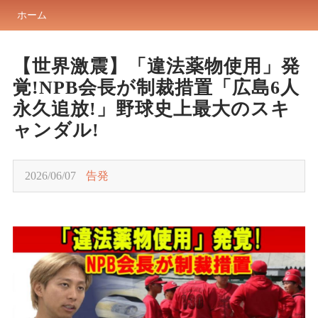
ホーム
【世界激震】「違法薬物使用」発
覚!NPB会長が制裁措置「広島6人
永久追放!」野球史上最大のスキ
ャンダル!
2026/06/07
告発