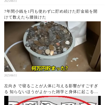
2025/06/11
7年間小銭を1円も使わずに貯め続けた貯金箱を開
けて数えたら腰抜けた
2025/06/11
左向き で寝ることが人体に与える影響がすごすぎ
る 知らないほうがよかった雑学と身体に起こる現
象がヤバい… 驚くべき 大人の 面白いけど知ると後
悔