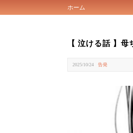
ホーム
【 泣ける話 】
2025/10/24
告発