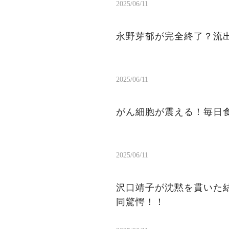
2025/06/11
永野芽郁が完全終了？流出
2025/06/11
がん細胞が震える！毎日
2025/06/11
沢口靖子が沈黙を貫いた結
同驚愕！！