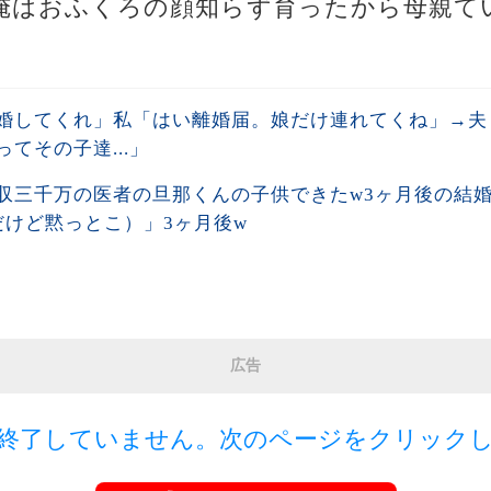
。俺はおふくろの顔知らず育ったから母親て
婚してくれ」私「はい離婚届。娘だけ連れてくね」→夫
てその子達...」
収三千万の医者の旦那くんの子供できたw3ヶ月後の結
だけど黙っとこ）」3ヶ月後w
広告
終了していません。次のページをクリック