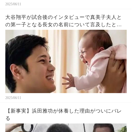
2025/06/11
大谷翔平が試合後のインタビューで真美子夫人と
の第一子となる長女の名前について言及したと話
題に！山本由伸や佐々木朗希は知ってそう！
2025/06/11
【新事実】浜田雅功が休養した理由がついにバレ
る