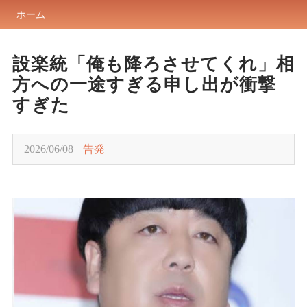
ホーム
設楽統「俺も降ろさせてくれ」相
方への一途すぎる申し出が衝撃
すぎた
2026/06/08
告発