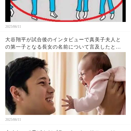
2025/06/11
大谷翔平が試合後のインタビューで真美子夫人と
の第一子となる長女の名前について言及したと話
題に！山本由伸や佐々木朗希は知ってそう！
2025/06/11