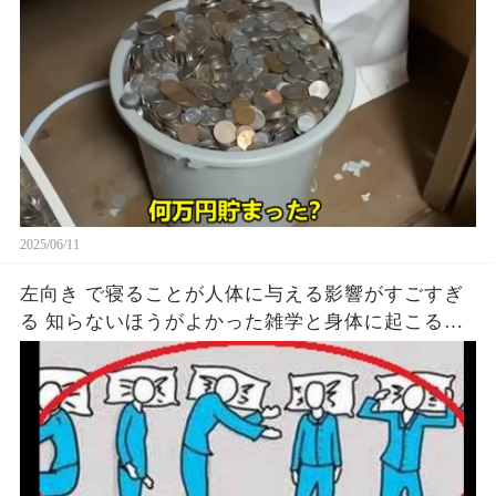
2025/06/11
左向き で寝ることが人体に与える影響がすごすぎ
る 知らないほうがよかった雑学と身体に起こる現
象がヤバい… 驚くべき 大人の 面白いけど知ると後
悔