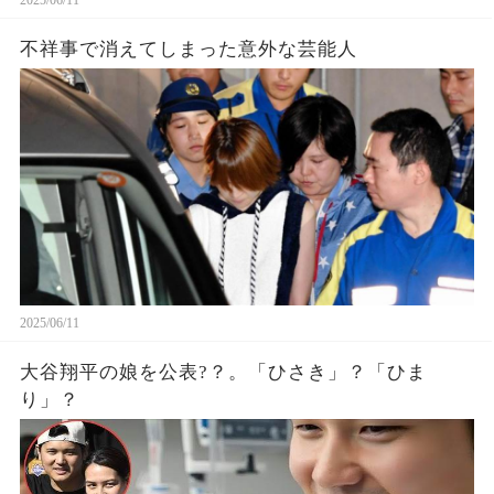
不祥事で消えてしまった意外な芸能人
2025/06/11
大谷翔平の娘を公表?？。「ひさき」？「ひま
り」？