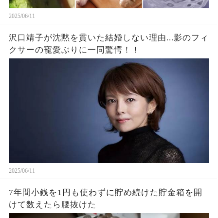
2025/06/11
沢口靖子が沈黙を貫いた結婚しない理由...影のフィ
クサーの寵愛ぶりに一同驚愕！！
2025/06/11
7年間小銭を1円も使わずに貯め続けた貯金箱を開
けて数えたら腰抜けた