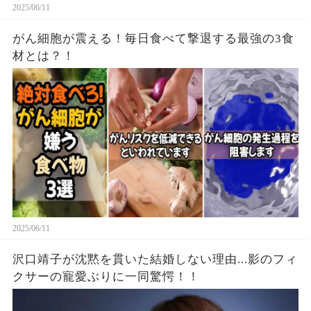
2025/06/11
がん細胞が震える！毎日食べて撃退する最強の3食
材とは？！
2025/06/11
沢口靖子が沈黙を貫いた結婚しない理由...影のフィ
クサーの寵愛ぶりに一同驚愕！！