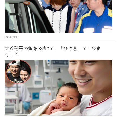
2025/06/11
大谷翔平の娘を公表?？。「ひさき」？「ひま
り」？