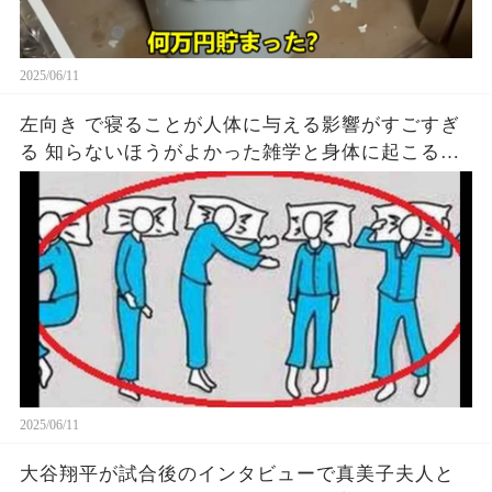
2025/06/11
左向き で寝ることが人体に与える影響がすごすぎ
る 知らないほうがよかった雑学と身体に起こる現
象がヤバい… 驚くべき 大人の 面白いけど知ると後
悔
2025/06/11
大谷翔平が試合後のインタビューで真美子夫人と