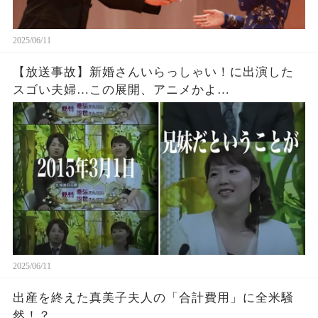
2025/06/11
【放送事故】新婚さんいらっしゃい！に出演した
スゴい夫婦…この展開、アニメかよ…
2025/06/11
出産を終えた真美子夫人の「合計費用」に全米騒
然！？