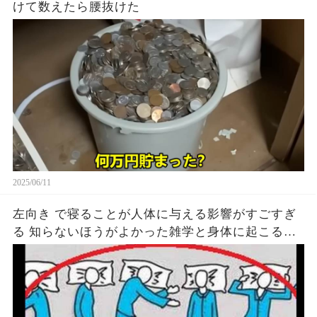
けて数えたら腰抜けた
2025/06/11
左向き で寝ることが人体に与える影響がすごすぎ
る 知らないほうがよかった雑学と身体に起こる現
象がヤバい… 驚くべき 大人の 面白いけど知ると後
悔