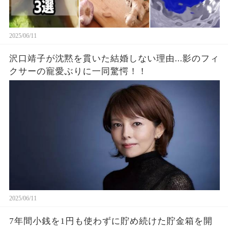
2025/06/11
沢口靖子が沈黙を貫いた結婚しない理由...影のフィ
クサーの寵愛ぶりに一同驚愕！！
2025/06/11
7年間小銭を1円も使わずに貯め続けた貯金箱を開