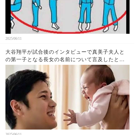
2025/06/11
大谷翔平が試合後のインタビューで真美子夫人と
の第一子となる長女の名前について言及したと話
題に！山本由伸や佐々木朗希は知ってそう！
2025/06/11