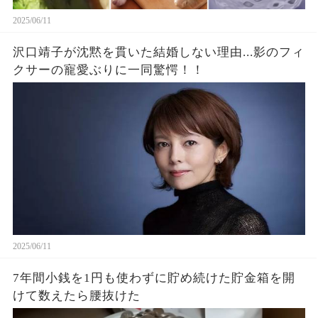
2025/06/11
沢口靖子が沈黙を貫いた結婚しない理由...影のフィ
クサーの寵愛ぶりに一同驚愕！！
2025/06/11
7年間小銭を1円も使わずに貯め続けた貯金箱を開
けて数えたら腰抜けた