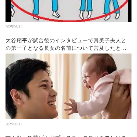
2025/06/11
大谷翔平が試合後のインタビューで真美子夫人と
の第一子となる長女の名前について言及したと話
題に！山本由伸や佐々木朗希は知ってそう！
2025/06/11