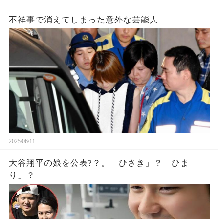
不祥事で消えてしまった意外な芸能人
2025/06/11
大谷翔平の娘を公表?？。「ひさき」？「ひま
り」？