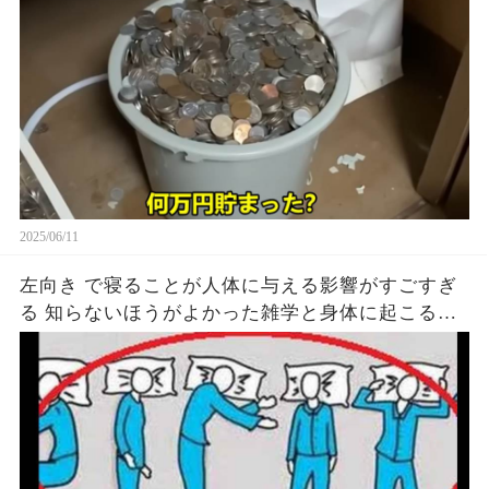
2025/06/11
左向き で寝ることが人体に与える影響がすごすぎ
る 知らないほうがよかった雑学と身体に起こる現
象がヤバい… 驚くべき 大人の 面白いけど知ると後
悔