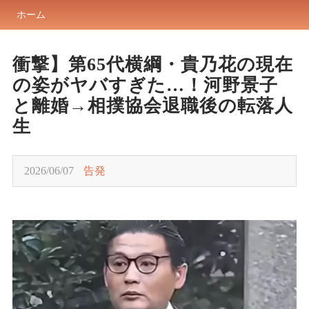
ホーム
衝撃】第65代横綱・貴乃花の現在
の姿がヤバすぎた…！河野景子
と離婚→相撲協会退職後の転落人
生
2026/06/07
告発