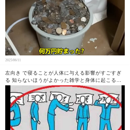
2025/06/11
左向き で寝ることが人体に与える影響がすごすぎ
る 知らないほうがよかった雑学と身体に起こる現
象がヤバい… 驚くべき 大人の 面白いけど知ると後
悔