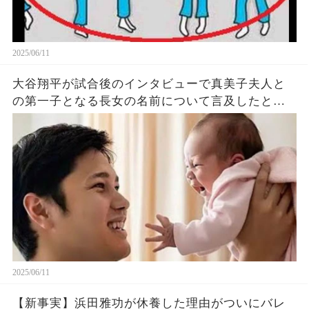
2025/06/11
大谷翔平が試合後のインタビューで真美子夫人と
の第一子となる長女の名前について言及したと話
題に！山本由伸や佐々木朗希は知ってそう！
2025/06/11
【新事実】浜田雅功が休養した理由がついにバレ