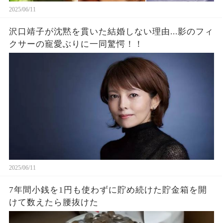
2025/06/11
沢口靖子が沈黙を貫いた結婚しない理由...影のフィ
クサーの寵愛ぶりに一同驚愕！！
2025/06/11
7年間小銭を1円も使わずに貯め続けた貯金箱を開
けて数えたら腰抜けた