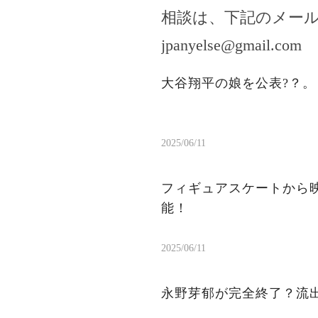
相談は、下記のメー
jpanyelse@gmail.com
大谷翔平の娘を公表?？
2025/06/11
フィギュアスケートから
能！
2025/06/11
永野芽郁が完全終了？流出