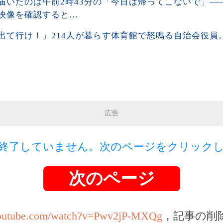
届いたのは午前2時43分の「今日は帰ってこないで」―
映像を確認すると…
出て行け！」214人が暮らす体育館で怒鳴る自治会役員。
広告
終了していません。次のページをクリック
次のページ
youtube.com/watch?v=Pwv2jP-MXQg
，記事の削